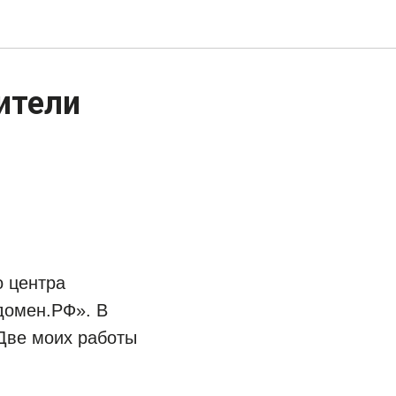
ители
о центра
домен.РФ». В
 Две моих работы