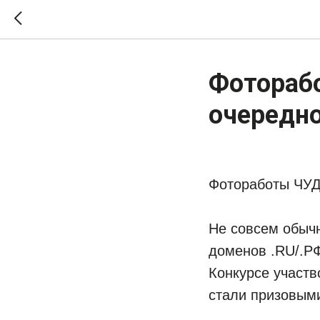
Фотораб
очередно
Фотоработы ЧУД
Не совсем обычн
доменов .RU/.РФ
Конкурсе участв
стали призовыми