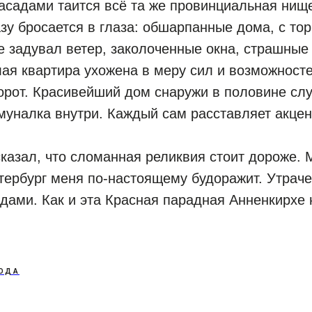
садами таится всё та же провинциальная нище
азу бросается в глаза: обшарпанные дома, с то
е задувал ветер, заколоченные окна, страшные
ая квартира ухожена в меру сил и возможносте
орот. Красивейший дом снаружи в половине слу
уналка внутри. Каждый сам расставляет акцент
 сказал, что сломанная реликвия стоит дороже. 
етербург меня по-настоящему будоражит. Утрач
ами. Как и эта Красная парадная Анненкирхе 
ОДА