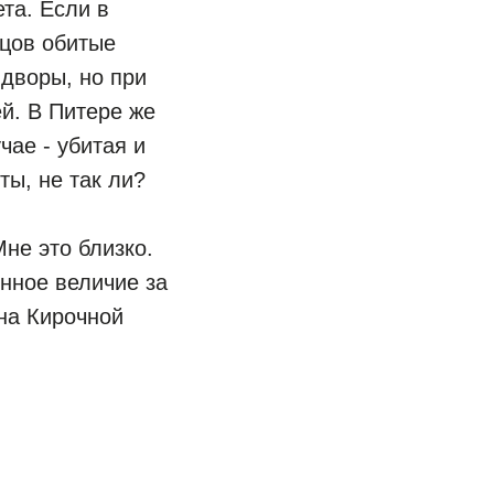
та. Если в
рцов обитые
 дворы, но при
й. В Питере же
чае - убитая и
ы, не так ли?
Мне это близко.
енное величие за
на Кирочной