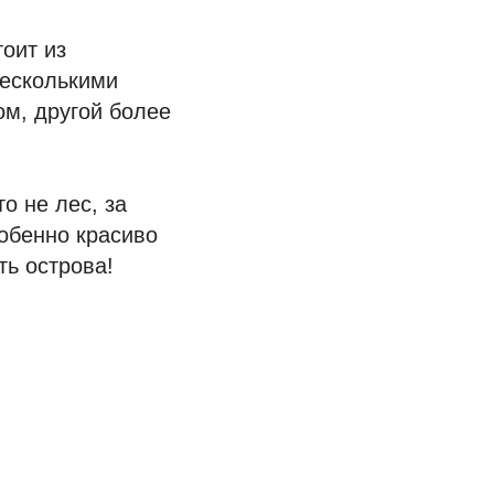
оит из
несколькими
ом, другой более
о не лес, за
собенно красиво
ть острова!