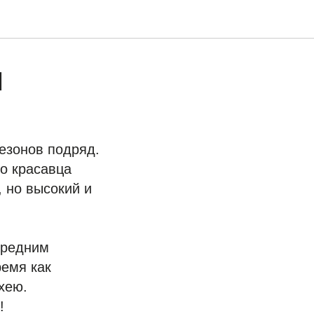
I
езонов подряд.
го красавца
, но высокий и
Средним
ремя как
хею.
!