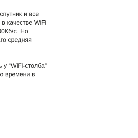
спутник и все
 в качестве WiFi
00Кб/с. Но
го средняя
 у “WiFi-столба”
го времени в