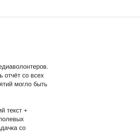
едиаволонтеров.
 отчёт со всех
ятий могло быть
й текст +
 полевых
адачка со